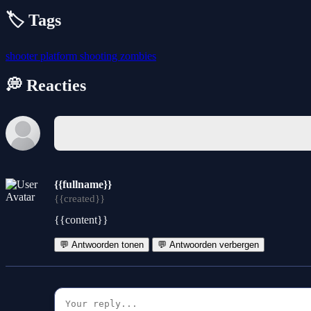
🏷️ Tags
shooter
platform
shooting
zombies
💭 Reacties
{{fullname}}
{{created}}
{{content}}
💬 Antwoorden tonen
💬 Antwoorden verbergen