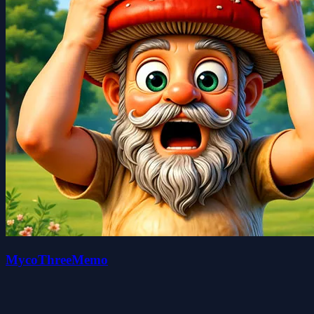
MycoThreeMemo