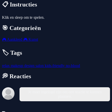
📋 Instructies
Klik en sleep om te spelen.
🎯 Categorieën
🎮
Aankleed
🎮
Kunst
🏷️ Tags
relax
makeup
design
salon
kids-friendly
no-blood
💭 Reacties
Je moet ingelogd zijn om een reactie te kunnen
plaatsen.