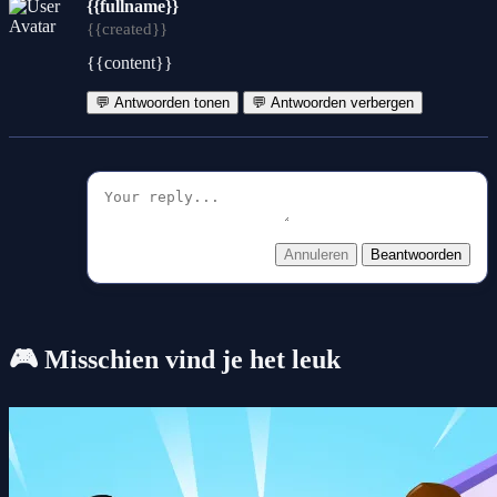
{{fullname}}
{{created}}
{{content}}
💬 Antwoorden tonen
💬 Antwoorden verbergen
Annuleren
Beantwoorden
🎮 Misschien vind je het leuk