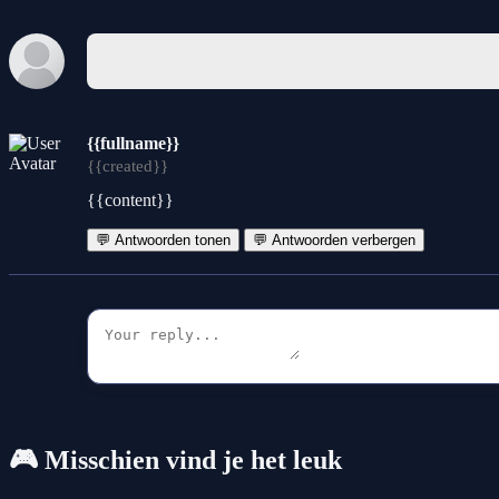
{{fullname}}
{{created}}
{{content}}
💬 Antwoorden tonen
💬 Antwoorden verbergen
🎮 Misschien vind je het leuk