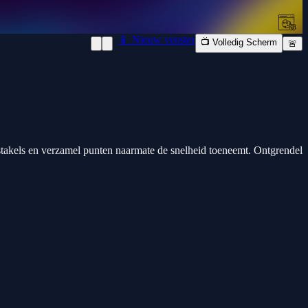
📱 Nieuw venster
📺 Volledig Scherm
🚨
bstakels en verzamel punten naarmate de snelheid toeneemt. Ontgrendel