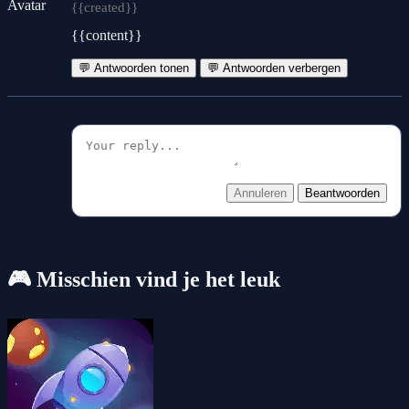
{{created}}
{{content}}
💬 Antwoorden tonen
💬 Antwoorden verbergen
Annuleren
Beantwoorden
🎮 Misschien vind je het leuk