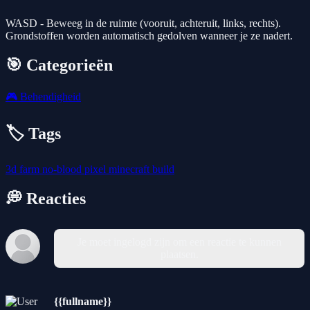
WASD - Beweeg in de ruimte (vooruit, achteruit, links, rechts).
Grondstoffen worden automatisch gedolven wanneer je ze nadert.
🎯 Categorieën
🎮
Behendigheid
🏷️ Tags
3d
farm
no-blood
pixel
minecraft
build
💭 Reacties
Je moet ingelogd zijn om een reactie te kunnen
plaatsen.
{{fullname}}