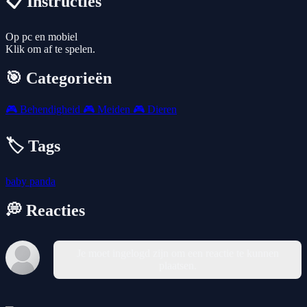
📋 Instructies
Op pc en mobiel
Klik om af te spelen.
🎯 Categorieën
🎮
Behendigheid
🎮
Meiden
🎮
Dieren
🏷️ Tags
baby
panda
💭 Reacties
Je moet ingelogd zijn om een reactie te kunnen
plaatsen.