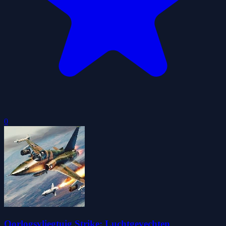
0
Oorlogsvliegtuig Strike: Luchtgevechten