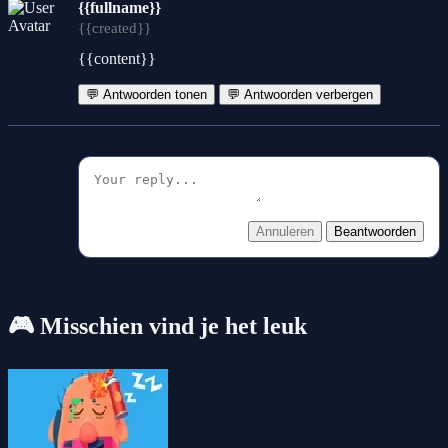
{{fullname}}
{{created}}
{{content}}
💬 Antwoorden tonen
💬 Antwoorden verbergen
Annuleren
Beantwoorden
🎮 Misschien vind je het leuk