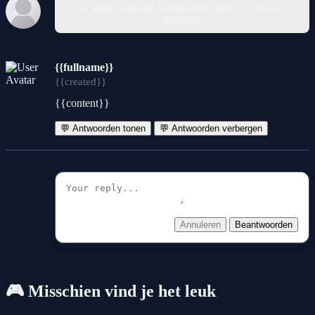
Je moet ingelogd zijn om een reactie te kunnen
plaatsen.
{{fullname}}
{{created}}
{{content}}
💬 Antwoorden tonen
💬 Antwoorden verbergen
Annuleren
Beantwoorden
🎮 Misschien vind je het leuk