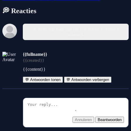
💭 Reacties
Je moet ingelogd zijn om een reactie te kunnen
plaatsen.
{{fullname}}
{{created}}
{{content}}
💬 Antwoorden tonen
💬 Antwoorden verbergen
Annuleren
Beantwoorden