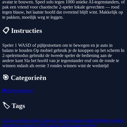
avatar te bouwen. Speel solo tegen 1000 unieke AI-tegenstanders, of
pak een vriend voor chaotische 2-speler lokale gevechten — rood
tegen blauw, het laatste hoofd dat overeind blijft wint. Makkelijk op
te pakken, moeilijk weg te leggen.
📋 Instructies
Speler 1 WASD of pijltjestoetsen om te bewegen en je auto in
balans te houden Op mobiel gebruik je de knoppen op het scherm In
2-spelermodus gebruikt de tweede speler de bediening aan de
andere kant Sla het hoofd van je tegenstander eraf om de ronde te
winnen mdash als eerste 3 rondes winnen wint de wedstrijd
🎯 Categorieën
🎮
Behendigheid
🏷️ Tags
2d
cars
arcade
action
2-player
2-player-games
battle
fighting
vehicle
demolition
amazing
2025-games
2026-games
wheels