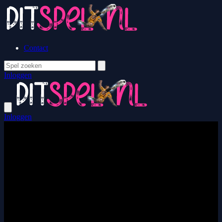
Contact
Inloggen
Inloggen