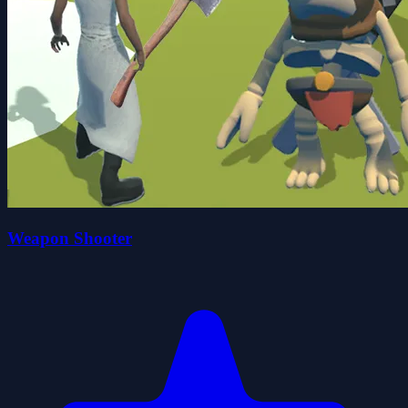
Weapon Shooter