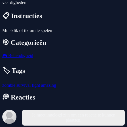
vaardigheden.
📋 Instructies
Muisklik of tik om te spelen
🎯 Categorieën
🎮
Behendigheid
🏷️ Tags
zombie
survival
fight
amazing
💭 Reacties
Je moet ingelogd zijn om een reactie te kunnen
plaatsen.