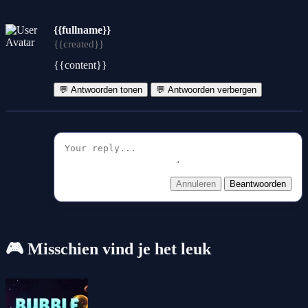
{{fullname}}
{{created}}
{{content}}
💬 Antwoorden tonen
💬 Antwoorden verbergen
Annuleren
Beantwoorden
🎮 Misschien vind je het leuk