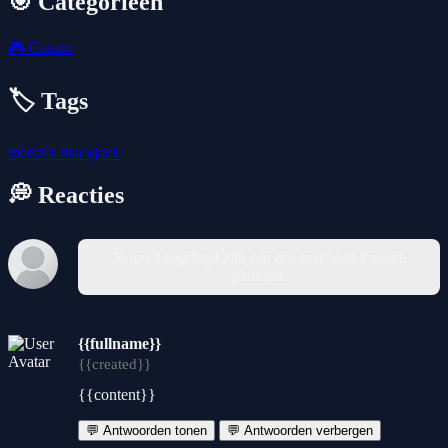
🎯 Categorieën
🎮
Casino
🏷️ Tags
meester
blackjack
💭 Reacties
Je moet ingelogd zijn om een reactie te kunnen
plaatsen.
{{fullname}}
{{created}}
{{content}}
💬 Antwoorden tonen
💬 Antwoorden verbergen