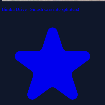
Bimka Drive - Smash cars into splinters!