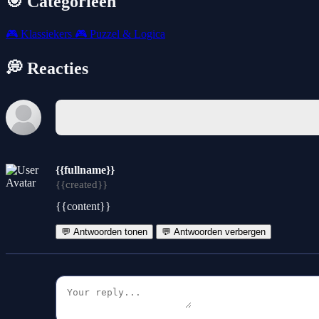
🎯 Categorieën
🎮
Klassiekers
🎮
Puzzel & Logica
💭 Reacties
{{fullname}}
{{created}}
{{content}}
💬 Antwoorden tonen
💬 Antwoorden verbergen