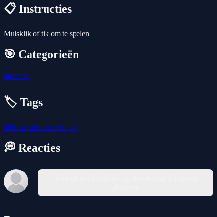
📋 Instructies
Muisklik of tik om te spelen
🎯 Categorieën
🎮
Actie
🏷️ Tags
idle
car
business
vehicle
💭 Reacties
Je moet ingelogd zijn om een reactie te kunnen
plaatsen.