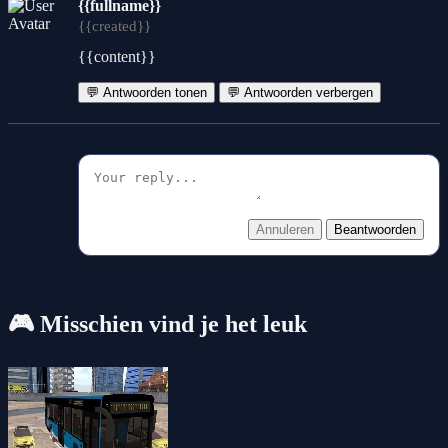
{{fullname}}
{{created}}
{{content}}
💬 Antwoorden tonen
💬 Antwoorden verbergen
Annuleren
Beantwoorden
🎮 Misschien vind je het leuk