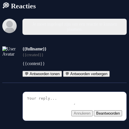
💭 Reacties
Je moet ingelogd zijn om een reactie te kunnen
plaatsen.
{{fullname}}
{{created}}
{{content}}
💬 Antwoorden tonen
💬 Antwoorden verbergen
Annuleren
Beantwoorden