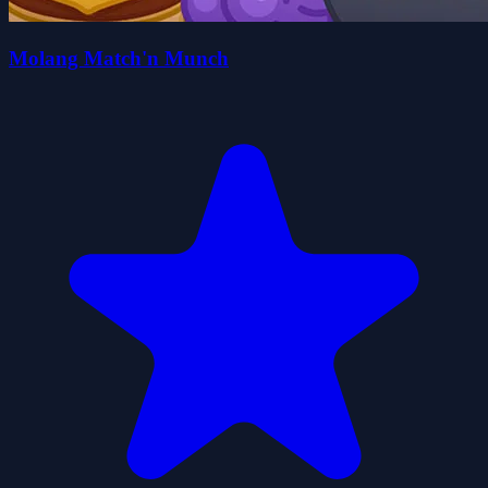
Molang Match'n Munch