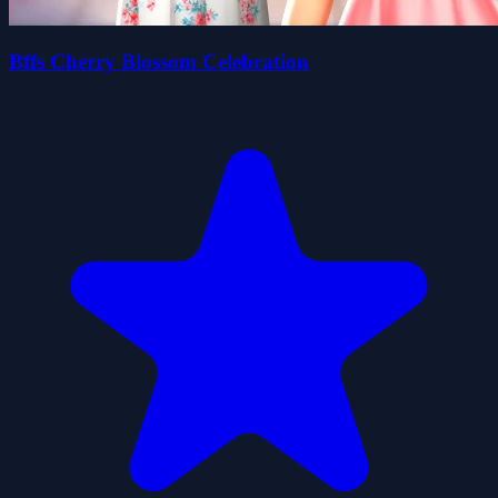
Bffs Cherry Blossom Celebration