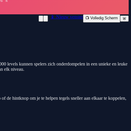
📱 Nieuw venster
📺 Volledig Scherm
🚨
000 levels kunnen spelers zich onderdompelen in een unieke en leuke
an elk niveau.
f de hintknop om je te helpen tegels sneller aan elkaar te koppelen,