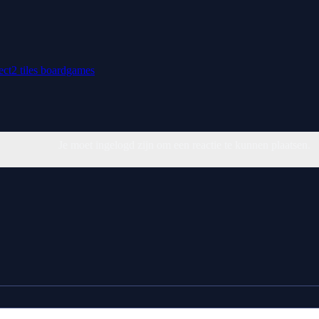
ect2
tiles
boardgames
Je moet ingelogd zijn om een reactie te kunnen plaatsen.