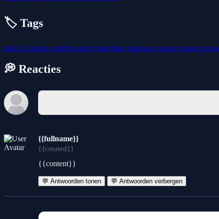
🏷️ Tags
brain
2d
puzzle
mobile
match
matching
mahjong
casual
connect
conn
💭 Reacties
{{fullname}}
{{created}}
{{content}}
💬 Antwoorden tonen
💬 Antwoorden verbergen