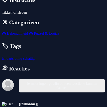
📋 Instructies
Tikken of slepen
🎯 Categorieën
🎮
Behendigheid
🎮
Puzzel & Logica
🏷️ Tags
tandarts
bling
schattig
💭 Reacties
Je moet ingelogd zijn om een reactie te kunnen
plaatsen.
{{fullname}}