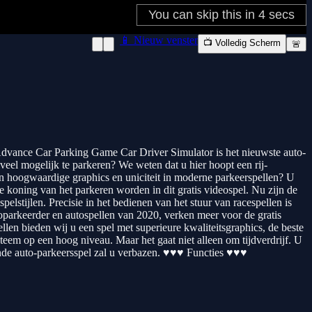
📱 Nieuw venster
📺 Volledig Scherm
🚨
 Advance Car Parking Game Car Driver Simulator is het nieuwste auto-
veel mogelijk te parkeren? We weten dat u hier hoopt een rij-
 aan hoogwaardige graphics en uniciteit in moderne parkeerspellen? U
e koning van het parkeren worden in dit gratis videospel. Nu zijn de
elstijlen. Precisie in het bedienen van het stuur van racespellen is
oparkeerder en autospellen van 2020, verken meer voor de gratis
llen bieden wij u een spel met superieure kwaliteitsgraphics, de beste
teem op een hoog niveau. Maar het gaat niet alleen om tijdverdrijf. U
vende auto-parkeersspel zal u verbazen. ♥♥♥ Functies ♥♥♥