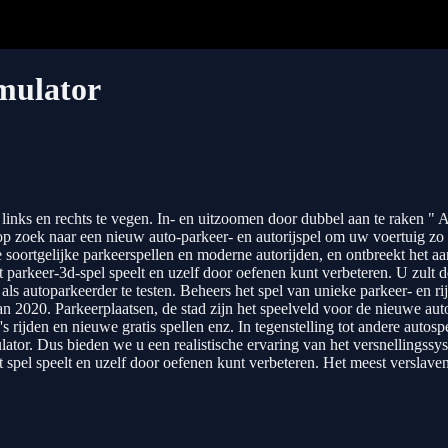
mulator
inks en rechts te vegen. In- en uitzoomen door dubbel aan te raken "
op zoek naar een nieuw auto-parkeer- en autorijspel om uw voertuig zo 
alle soortgelijke parkeerspellen en moderne autorijden, en ontbreekt het
t parkeer-3d-spel speelt en uzelf door oefenen kunt verbeteren. U zult d
s autoparkeerder te testen. Beheers het spel van unieke parkeer- en rijsp
n 2020. Parkeerplaatsen, de stad zijn het speelveld voor de nieuwe aut
rijden en nieuwe gratis spellen enz. In tegenstelling tot andere autospe
lator. Dus bieden we u een realistische ervaring van het versnellingssys
et spel speelt en uzelf door oefenen kunt verbeteren. Het meest versla