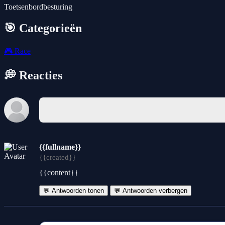
Toetsenbordbesturing
🎯 Categorieën
🎮
Race
💭 Reacties
{{fullname}}
{{created}}
{{content}}
💬 Antwoorden tonen
💬 Antwoorden verbergen