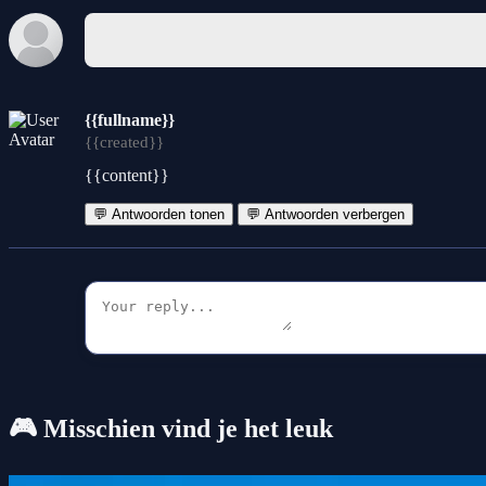
{{fullname}}
{{created}}
{{content}}
💬 Antwoorden tonen
💬 Antwoorden verbergen
🎮 Misschien vind je het leuk