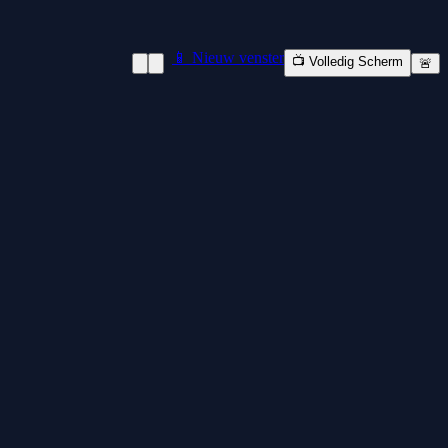
📱 Nieuw venster
📺 Volledig Scherm
🚨