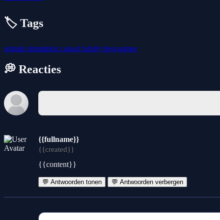
🏷️ Tags
animal
simulation
casual
family
best-games
💭 Reacties
{{fullname}}
{{created}}
{{content}}
💬 Antwoorden tonen
💬 Antwoorden verbergen