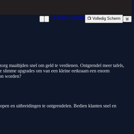
📱 Nieuw venster
📺 Volledig Scherm
🚨
org maaltijden snel om geld te verdienen. Ontgrendel meer tafels,
 doe slimme upgrades om van een kleine eetkraam een enorm
oon worden?
 kopen en uitbreidingen te ontgrendelen. Bedien klanten snel en