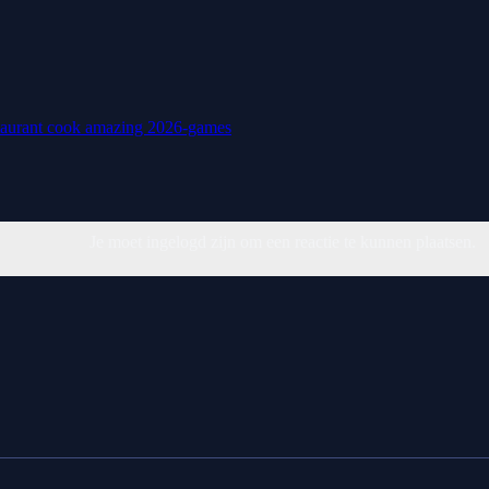
taurant
cook
amazing
2026-games
Je moet ingelogd zijn om een reactie te kunnen plaatsen.