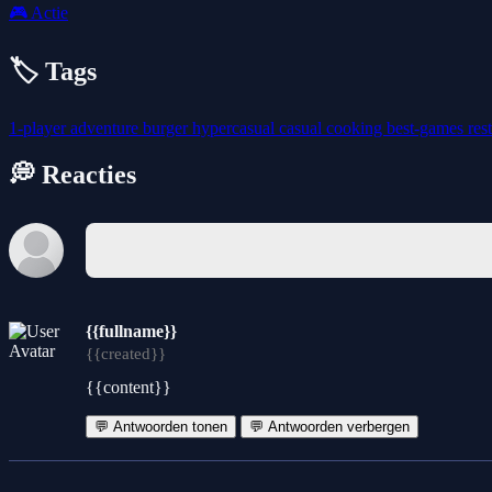
🎮
Actie
🏷️ Tags
1-player
adventure
burger
hypercasual
casual
cooking
best-games
res
💭 Reacties
{{fullname}}
{{created}}
{{content}}
💬 Antwoorden tonen
💬 Antwoorden verbergen