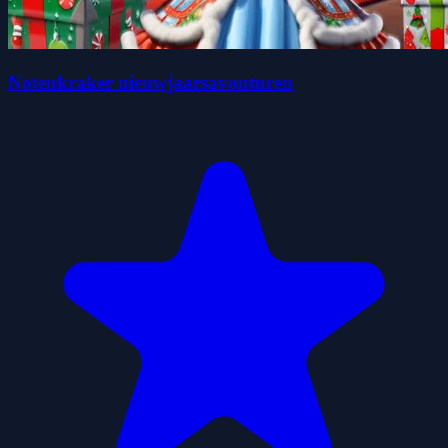
Notenkraker nieuwjaarsavonturen