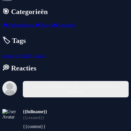
🎯 Categorieën
🎮
Behendigheid
🎮
Race
🎮
Simulatie
🏷️ Tags
arcade
3d
html5
casual
💭 Reacties
Je moet ingelogd zijn om een reactie te kunnen
plaatsen.
{{fullname}}
{{created}}
{{content}}