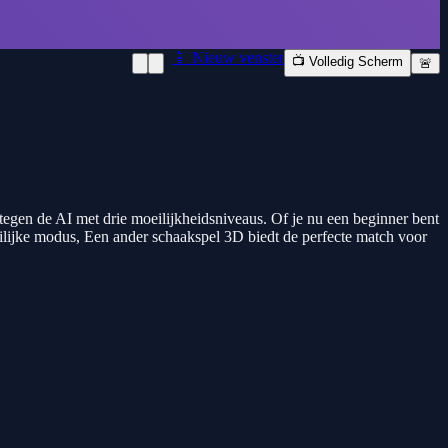
📱 Nieuw venster
📺 Volledig Scherm
🚨
n tegen de AI met drie moeilijkheidsniveaus. Of je nu een beginner bent
ilijke modus, Een ander schaakspel 3D biedt de perfecte match voor