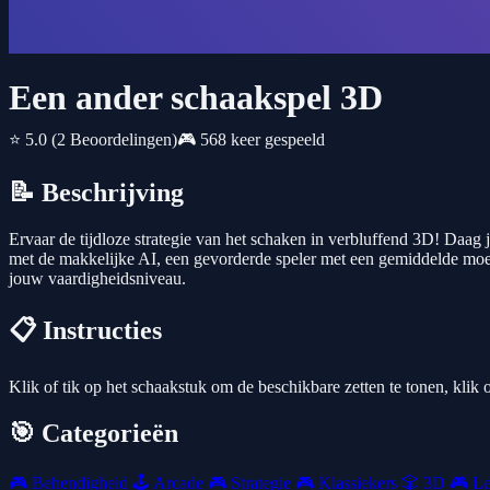
Een ander schaakspel 3D
⭐ 5.0
(2 Beoordelingen)
🎮 568 keer gespeeld
📝 Beschrijving
Ervaar de tijdloze strategie van het schaken in verbluffend 3D! Daag j
met de makkelijke AI, een gevorderde speler met een gemiddelde moei
jouw vaardigheidsniveau.
📋 Instructies
Klik of tik op het schaakstuk om de beschikbare zetten te tonen, klik 
🎯 Categorieën
🎮
Behendigheid
🕹️
Arcade
🎮
Strategie
🎮
Klassiekers
🎲
3D
🎮
Le