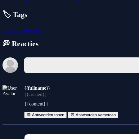
🏷️ Tags
3d
chess
schaakspel
💭 Reacties
{{fullname}}
{{created}}
{{content}}
💬 Antwoorden tonen
💬 Antwoorden verbergen