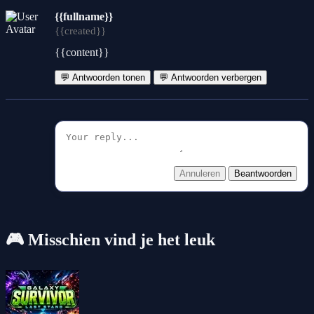
{{fullname}}
{{created}}
{{content}}
💬 Antwoorden tonen
💬 Antwoorden verbergen
Annuleren
Beantwoorden
🎮 Misschien vind je het leuk