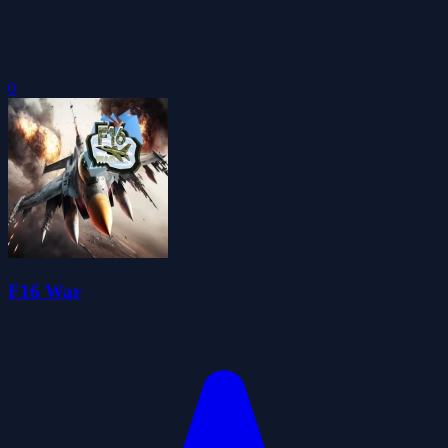
0
F16 War