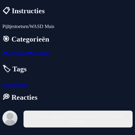
📋 Instructies
Pijltjestoetsen/WASD Muis
🎯 Categorieën
🎮
Avontuur
🎮
Schutter
🏷️ Tags
rpg
no-blood
💭 Reacties
Je moet ingelogd zijn om een reactie te kunnen
plaatsen.