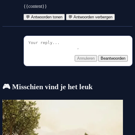
{{content}}
💬 Antwoorden tonen
💬 Antwoorden verbergen
Annuleren
Beantwoorden
🎮 Misschien vind je het leuk