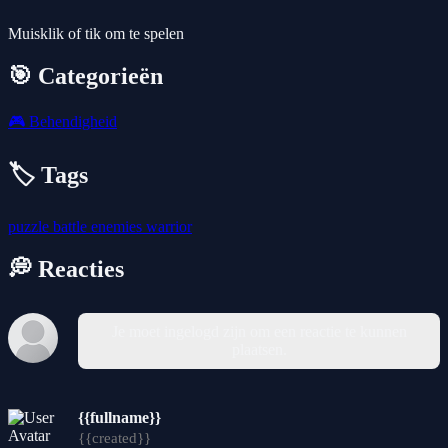
Muisklik of tik om te spelen
🎯 Categorieën
🎮
Behendigheid
🏷️ Tags
puzzle
battle
enemies
warrior
💭 Reacties
Je moet ingelogd zijn om een reactie te kunnen
plaatsen.
{{fullname}}
{{created}}