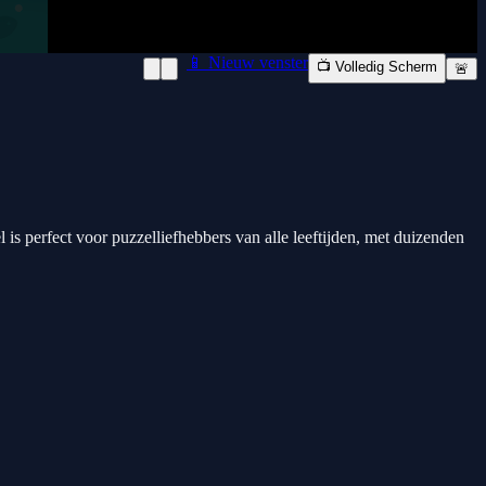
📱 Nieuw venster
📺 Volledig Scherm
🚨
is perfect voor puzzelliefhebbers van alle leeftijden, met duizenden