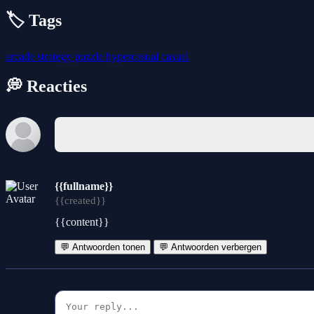
🏷️ Tags
arcade
strategy
puzzle
hypercasual
casual
💭 Reacties
{{fullname}}
{{created}}
{{content}}
💬 Antwoorden tonen
💬 Antwoorden verbergen