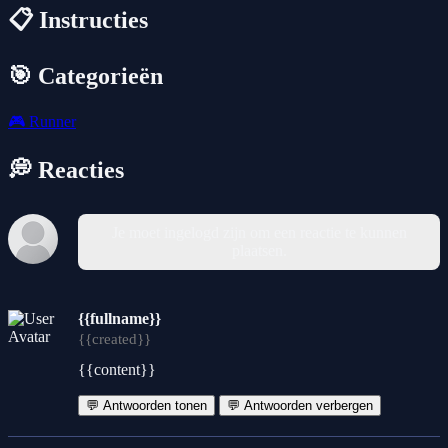
📋 Instructies
🎯 Categorieën
🎮
Runner
💭 Reacties
Je moet ingelogd zijn om een reactie te kunnen
plaatsen.
{{fullname}}
{{created}}
{{content}}
💬 Antwoorden tonen
💬 Antwoorden verbergen