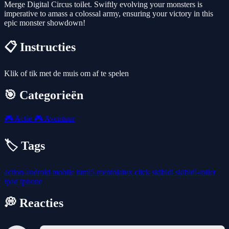
Merge Digital Circus toilet. Swiftly evolving your monsters is
imperative to amass a colossal army, ensuring your victory in this
epic monster showdown!
📋 Instructies
Klik of tik met de muis om af te spelen
🎯 Categorieën
🎮
Actie
🎮
Avontuur
🏷️ Tags
action
android
mobile
html5
mentolatux
click
skibidi
skibidi-toilet
ipad
iphone
💭 Reacties