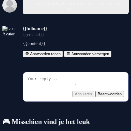
Je moet ingelogd zijn om een reactie te kunnen
plaatsen.
{{fullname}}
{{created}}
{{content}}
💬 Antwoorden tonen
💬 Antwoorden verbergen
Annuleren
Beantwoorden
🎮 Misschien vind je het leuk