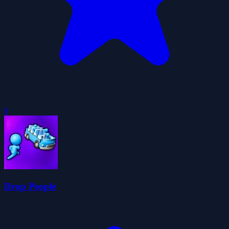
0
Drop People