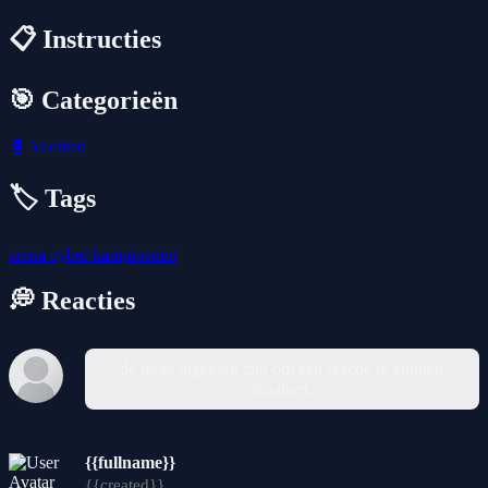
📋 Instructies
🎯 Categorieën
🥊
Vechten
🏷️ Tags
arena
cyber
kampioenen
💭 Reacties
Je moet ingelogd zijn om een reactie te kunnen
plaatsen.
{{fullname}}
{{created}}