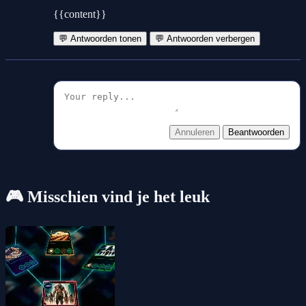
{{content}}
💬 Antwoorden tonen
💬 Antwoorden verbergen
Annuleren
Beantwoorden
🎮 Misschien vind je het leuk