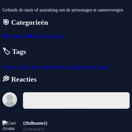
Gebruik de muis of aanraking om de personages te samenvoegen
🎯 Categorieën
🎮
Avontuur
🎮
Puzzel & Logica
🏷️ Tags
fantasy
1player
hero
kids-friendly
no-blood
warrior
math
💭 Reacties
Je moet ingelogd zijn om een reactie te kunnen
plaatsen.
{{fullname}}
{{created}}