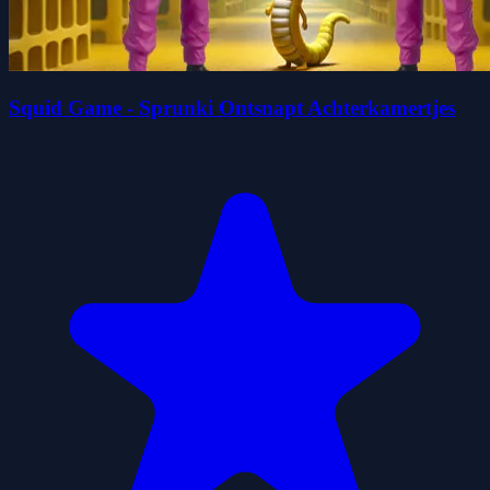
Squid Game - Sprunki Ontsnapt Achterkamertjes