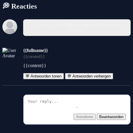
💭 Reacties
Je moet ingelogd zijn om een reactie te kunnen
plaatsen.
{{fullname}}
{{created}}
{{content}}
💬 Antwoorden tonen
💬 Antwoorden verbergen
Annuleren
Beantwoorden