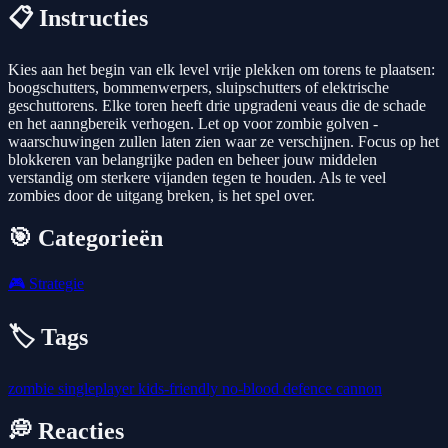
📋 Instructies
Kies aan het begin van elk level vrije plekken om torens te plaatsen:
boogschutters, bommenwerpers, sluipschutters of elektrische
geschuttorens. Elke toren heeft drie upgradeni veaus die de schade
en het aanngbereik verhogen. Let op voor zombie golven -
waarschuwingen zullen laten zien waar ze verschijnen. Focus op het
blokkeren van belangrijke paden en beheer jouw middelen
verstandig om sterkere vijanden tegen te houden. Als te veel
zombies door de uitgang breken, is het spel over.
🎯 Categorieën
🎮
Strategie
🏷️ Tags
zombie
singleplayer
kids-friendly
no-blood
defence
cannon
💭 Reacties