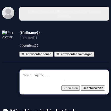
Je moet ingelogd zijn om een reactie te kunnen
plaatsen.
{{fullname}}
{{created}}
{{content}}
💬 Antwoorden tonen
💬 Antwoorden verbergen
Annuleren
Beantwoorden