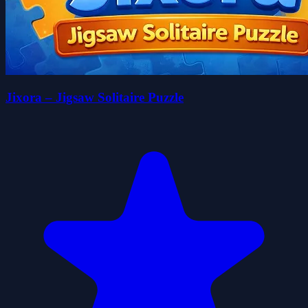
Jixora – Jigsaw Solitaire Puzzle