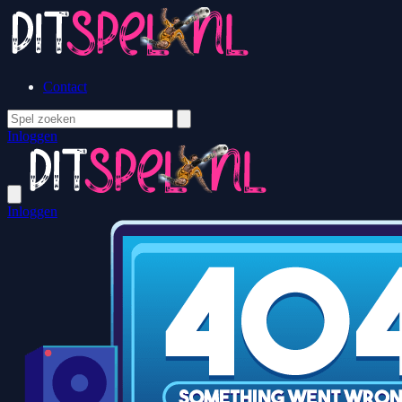
Contact
Inloggen
Inloggen