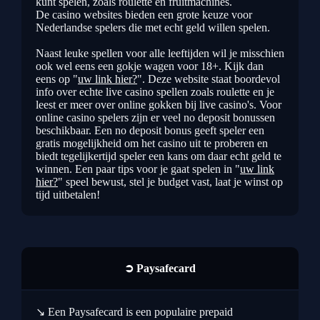
kunt spelen, zoals roulette en fruitmachines.
De casino websites bieden een grote keuze voor
Nederlandse spelers die met echt geld willen spelen.
Naast leuke spellen voor alle leeftijden wil je misschien
ook wel eens een gokje wagen voor 18+. Kijk dan
eens op "
uw link hier?
". Deze website staat boordevol
info over echte live casino spellen zoals roulette en je
leest er meer over online gokken bij live casino's. Voor
online casino spelers zijn er veel no deposit bonussen
beschikbaar. Een no deposit bonus geeft speler een
gratis mogelijkheid om het casino uit te proberen en
biedt tegelijkertijd speler een kans om daar echt geld te
winnen. Een paar tips voor je gaat spelen in "
uw link
hier?
" speel bewust, stel je budget vast, laat je winst op
tijd uitbetalen!
➲ Paysafecard
↘ Een Paysafecard is een populaire prepaid