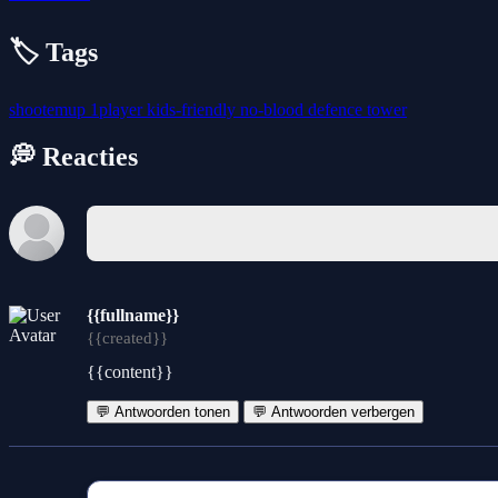
🏷️ Tags
shootemup
1player
kids-friendly
no-blood
defence
tower
💭 Reacties
{{fullname}}
{{created}}
{{content}}
💬 Antwoorden tonen
💬 Antwoorden verbergen