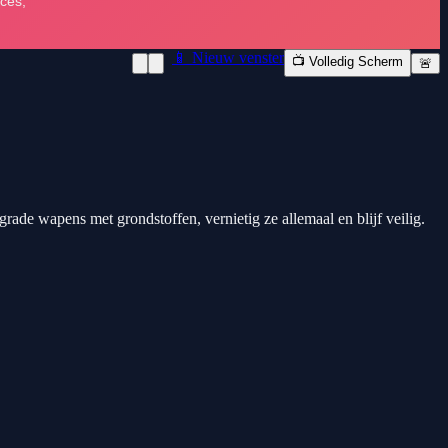
📱 Nieuw venster
📺 Volledig Scherm
🚨
grade wapens met grondstoffen, vernietig ze allemaal en blijf veilig.