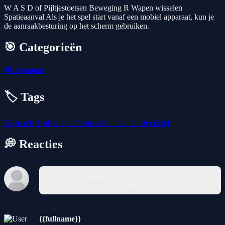
W A S D of Pijltjestoetsen Beweging R Wapen wisselen
Spatieaanval Als je het spel start vanaf een mobiel apparaat, kun je
de aanraakbesturing op het scherm gebruiken.
🎯 Categorieën
🎮
Avontuur
🏷️ Tags
2d
arcade
1-player
platform
adventure
monster
pixel
💭 Reacties
Je moet ingelogd zijn om een reactie te kunnen
plaatsen.
{{fullname}}