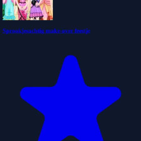
Sprookjesachtig make-over feestje