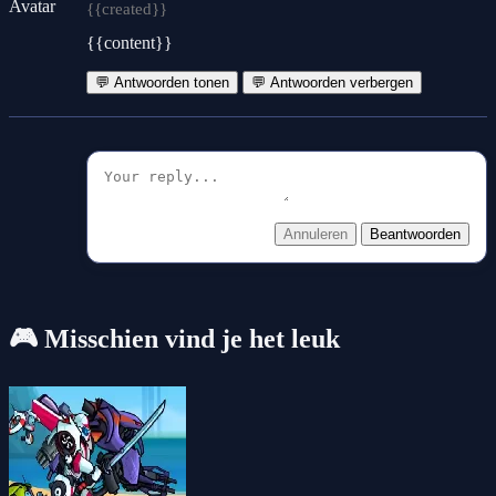
{{created}}
{{content}}
💬 Antwoorden tonen
💬 Antwoorden verbergen
Annuleren
Beantwoorden
🎮 Misschien vind je het leuk