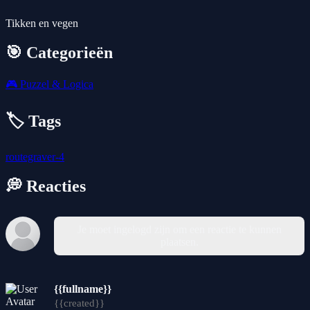
Tikken en vegen
🎯 Categorieën
🎮
Puzzel & Logica
🏷️ Tags
routegraver-4
💭 Reacties
Je moet ingelogd zijn om een reactie te kunnen
plaatsen.
{{fullname}}
{{created}}