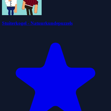
Stuiterkogel - Natuurkundepuzzels