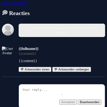
smart-box-match
💭 Reacties
Je moet ingelogd zijn om een reactie te kunnen
plaatsen.
{{fullname}}
{{created}}
{{content}}
💬 Antwoorden tonen
💬 Antwoorden verbergen
Annuleren
Beantwoorden