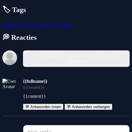
🏷️ Tags
matching
farm
kids-friendly
no-blood
💭 Reacties
Je moet ingelogd zijn om een reactie te kunnen
plaatsen.
{{fullname}}
{{created}}
{{content}}
💬 Antwoorden tonen
💬 Antwoorden verbergen