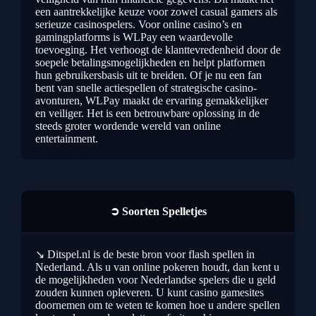
een aantrekkelijke keuze voor zowel casual gamers als
serieuze casinospelers. Voor online casino’s en
gamingplatforms is WLPay een waardevolle
toevoeging. Het verhoogt de klanttevredenheid door de
soepele betalingsmogelijkheden en helpt platformen
hun gebruikersbasis uit te breiden. Of je nu een fan
bent van snelle actiespellen of strategische casino-
avonturen, WLPay maakt de ervaring gemakkelijker
en veiliger. Het is een betrouwbare oplossing in de
steeds groter wordende wereld van online
entertainment.
➲ Soorten Spelletjes
↘ Ditspel.nl is de beste bron voor flash spellen in
Nederland. Als u van online pokeren houdt, dan kent u
de mogelijkheden voor Nederlandse spelers die u geld
zouden kunnen opleveren. U kunt casino gamesites
doornemen om te weten te komen hoe u andere spellen