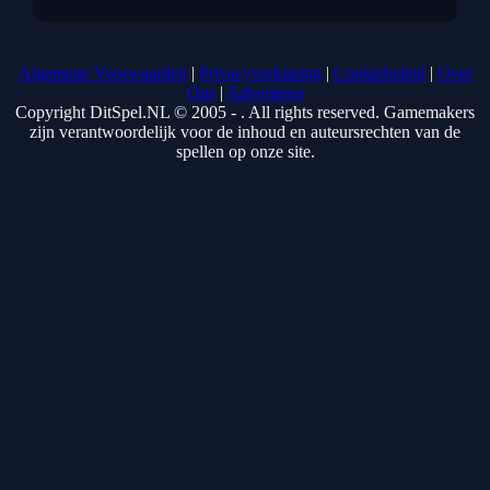
Algemene Voorwaarden
|
Privacyverklaring
|
Cookiebeleid
|
Over
Ons
|
Adverteren
Copyright DitSpel.NL © 2005 -
. All rights reserved. Gamemakers
zijn verantwoordelijk voor de inhoud en auteursrechten van de
spellen op onze site.