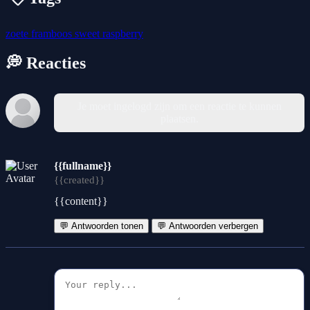
zoete
framboos
sweet
raspberry
💭 Reacties
Je moet ingelogd zijn om een reactie te kunnen
plaatsen.
{{fullname}}
{{created}}
{{content}}
💬 Antwoorden tonen
💬 Antwoorden verbergen