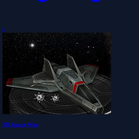
0
3D Space War