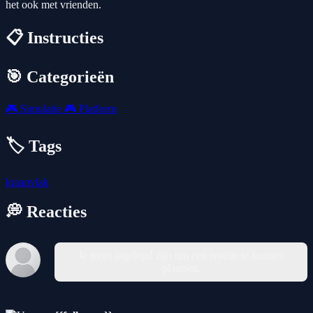
het ook met vrienden.
📋 Instructies
🎯 Categorieën
🎮
Simulatie
🎮
Platform
🏷️ Tags
kraanvlak
💭 Reacties
Je moet ingelogd zijn om een reactie te kunnen
plaatsen.