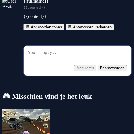
{{fullname}}
{{created}}
{{content}}
💬 Antwoorden tonen
💬 Antwoorden verbergen
Annuleren
Beantwoorden
🎮 Misschien vind je het leuk