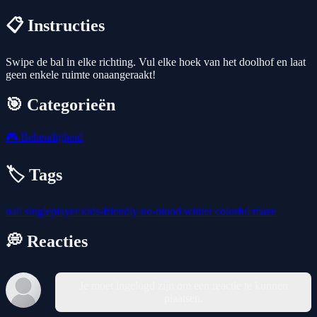
📋 Instructies
Swipe de bal in elke richting. Vul elke hoek van het doolhof en laat
geen enkele ruimte onaangeraakt!
🎯 Categorieën
🎮
Behendigheid
🏷️ Tags
ball
singleplayer
kids-friendly
no-blood
winter
colorful
maze
💭 Reacties
Je moet ingelogd zijn om een reactie te kunnen
plaatsen.