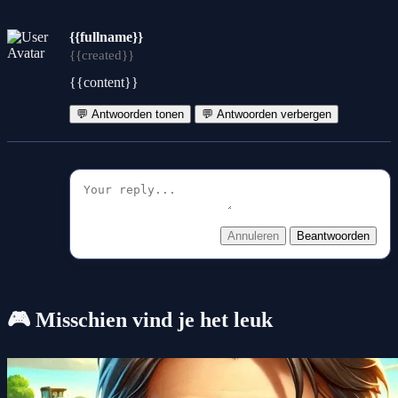
{{fullname}}
{{created}}
{{content}}
💬 Antwoorden tonen
💬 Antwoorden verbergen
Annuleren
Beantwoorden
🎮 Misschien vind je het leuk