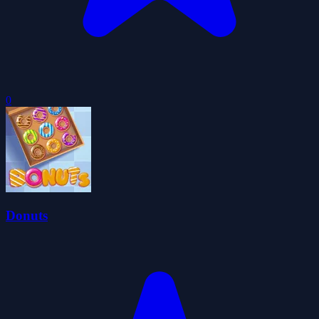
0
Donuts