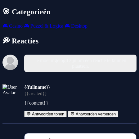
🎯 Categorieën
🎮
Casino
🎮
Puzzel & Logica
🎮
Desktop
💭 Reacties
Je moet ingelogd zijn om een reactie te kunnen
plaatsen.
{{fullname}}
{{created}}
{{content}}
💬 Antwoorden tonen
💬 Antwoorden verbergen