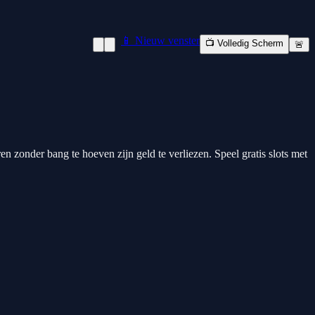
📱 Nieuw venster
📺 Volledig Scherm
🚨
en zonder bang te hoeven zijn geld te verliezen. Speel gratis slots met