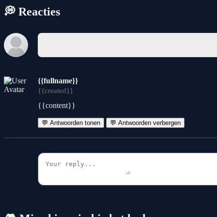
💭 Reacties
{{fullname}}
{{created}}
{{content}}
💬 Antwoorden tonen
💬 Antwoorden verbergen