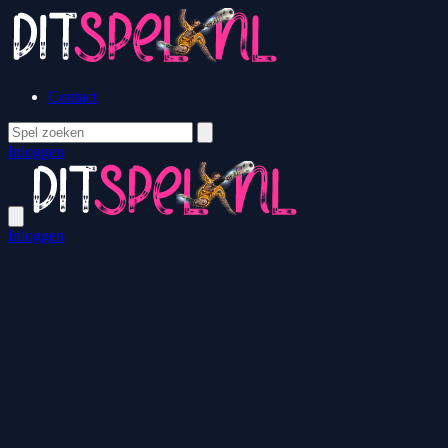
Contact
Inloggen
Inloggen