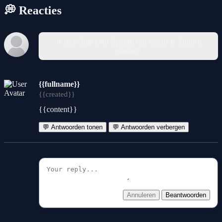
💭 Reacties
Je moet ingelogd zijn om een reactie te kunnen
plaatsen.
{{fullname}}
{{created}}
{{content}}
💬 Antwoorden tonen
💬 Antwoorden verbergen
Annuleren
Beantwoorden