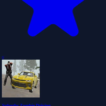
0
Suburbs Zombie Driving