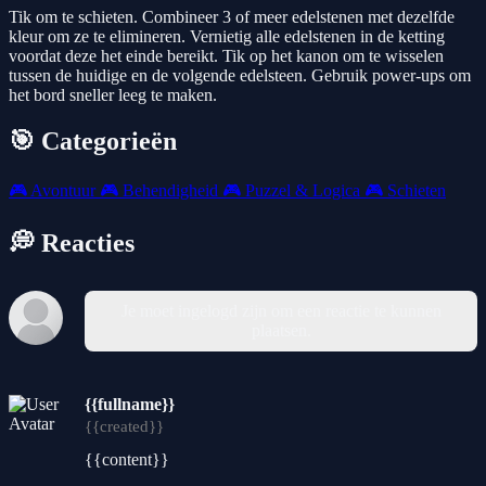
Tik om te schieten. Combineer 3 of meer edelstenen met dezelfde
kleur om ze te elimineren. Vernietig alle edelstenen in de ketting
voordat deze het einde bereikt. Tik op het kanon om te wisselen
tussen de huidige en de volgende edelsteen. Gebruik power-ups om
het bord sneller leeg te maken.
🎯 Categorieën
🎮
Avontuur
🎮
Behendigheid
🎮
Puzzel & Logica
🎮
Schieten
💭 Reacties
Je moet ingelogd zijn om een reactie te kunnen
plaatsen.
{{fullname}}
{{created}}
{{content}}