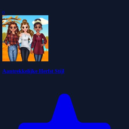
0
Aantrekkelijke Herfst Stijl