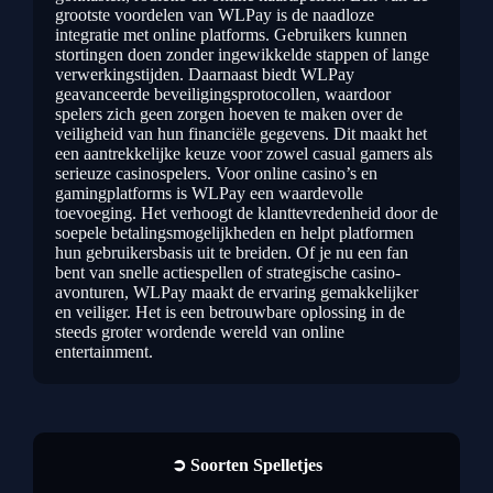
grootste voordelen van WLPay is de naadloze
integratie met online platforms. Gebruikers kunnen
stortingen doen zonder ingewikkelde stappen of lange
verwerkingstijden. Daarnaast biedt WLPay
geavanceerde beveiligingsprotocollen, waardoor
spelers zich geen zorgen hoeven te maken over de
veiligheid van hun financiële gegevens. Dit maakt het
een aantrekkelijke keuze voor zowel casual gamers als
serieuze casinospelers. Voor online casino’s en
gamingplatforms is WLPay een waardevolle
toevoeging. Het verhoogt de klanttevredenheid door de
soepele betalingsmogelijkheden en helpt platformen
hun gebruikersbasis uit te breiden. Of je nu een fan
bent van snelle actiespellen of strategische casino-
avonturen, WLPay maakt de ervaring gemakkelijker
en veiliger. Het is een betrouwbare oplossing in de
steeds groter wordende wereld van online
entertainment.
➲ Soorten Spelletjes