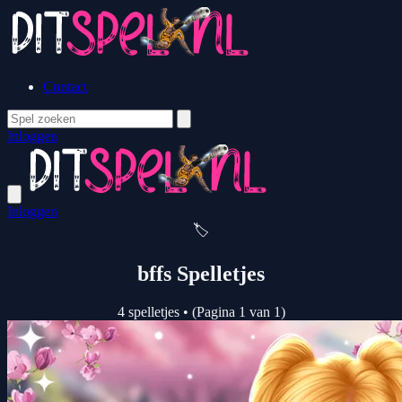
Contact
Inloggen
Inloggen
🏷️
bffs Spelletjes
4 spelletjes
•
(Pagina 1 van 1)