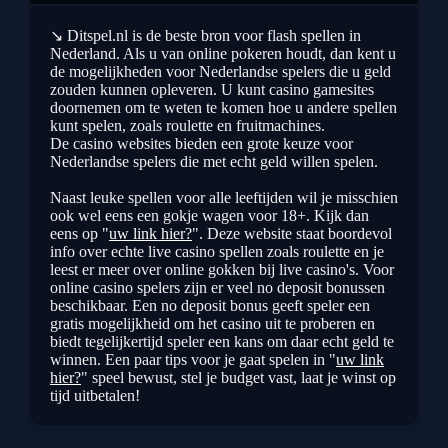
↘ Ditspel.nl is de beste bron voor flash spellen in
Nederland. Als u van online pokeren houdt, dan kent u
de mogelijkheden voor Nederlandse spelers die u geld
zouden kunnen opleveren. U kunt casino gamesites
doornemen om te weten te komen hoe u andere spellen
kunt spelen, zoals roulette en fruitmachines.
De casino websites bieden een grote keuze voor
Nederlandse spelers die met echt geld willen spelen.
Naast leuke spellen voor alle leeftijden wil je misschien
ook wel eens een gokje wagen voor 18+. Kijk dan
eens op "
uw link hier?
". Deze website staat boordevol
info over echte live casino spellen zoals roulette en je
leest er meer over online gokken bij live casino's. Voor
online casino spelers zijn er veel no deposit bonussen
beschikbaar. Een no deposit bonus geeft speler een
gratis mogelijkheid om het casino uit te proberen en
biedt tegelijkertijd speler een kans om daar echt geld te
winnen. Een paar tips voor je gaat spelen in "
uw link
hier?
" speel bewust, stel je budget vast, laat je winst op
tijd uitbetalen!