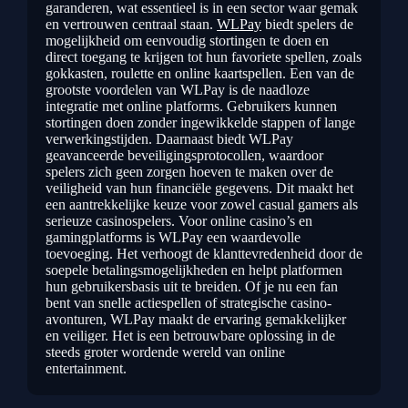
garanderen, wat essentieel is in een sector waar gemak
en vertrouwen centraal staan.
WLPay
biedt spelers de
mogelijkheid om eenvoudig stortingen te doen en
direct toegang te krijgen tot hun favoriete spellen, zoals
gokkasten, roulette en online kaartspellen. Een van de
grootste voordelen van WLPay is de naadloze
integratie met online platforms. Gebruikers kunnen
stortingen doen zonder ingewikkelde stappen of lange
verwerkingstijden. Daarnaast biedt WLPay
geavanceerde beveiligingsprotocollen, waardoor
spelers zich geen zorgen hoeven te maken over de
veiligheid van hun financiële gegevens. Dit maakt het
een aantrekkelijke keuze voor zowel casual gamers als
serieuze casinospelers. Voor online casino’s en
gamingplatforms is WLPay een waardevolle
toevoeging. Het verhoogt de klanttevredenheid door de
soepele betalingsmogelijkheden en helpt platformen
hun gebruikersbasis uit te breiden. Of je nu een fan
bent van snelle actiespellen of strategische casino-
avonturen, WLPay maakt de ervaring gemakkelijker
en veiliger. Het is een betrouwbare oplossing in de
steeds groter wordende wereld van online
entertainment.