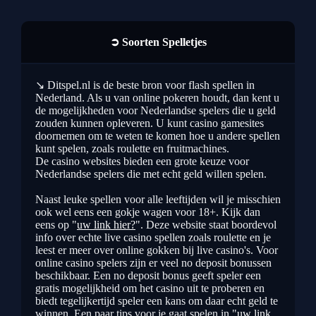
➲ Soorten Spelletjes
↘ Ditspel.nl is de beste bron voor flash spellen in
Nederland. Als u van online pokeren houdt, dan kent u
de mogelijkheden voor Nederlandse spelers die u geld
zouden kunnen opleveren. U kunt casino gamesites
doornemen om te weten te komen hoe u andere spellen
kunt spelen, zoals roulette en fruitmachines.
De casino websites bieden een grote keuze voor
Nederlandse spelers die met echt geld willen spelen.
Naast leuke spellen voor alle leeftijden wil je misschien
ook wel eens een gokje wagen voor 18+. Kijk dan
eens op "
uw link hier?
". Deze website staat boordevol
info over echte live casino spellen zoals roulette en je
leest er meer over online gokken bij live casino's. Voor
online casino spelers zijn er veel no deposit bonussen
beschikbaar. Een no deposit bonus geeft speler een
gratis mogelijkheid om het casino uit te proberen en
biedt tegelijkertijd speler een kans om daar echt geld te
winnen. Een paar tips voor je gaat spelen in "
uw link