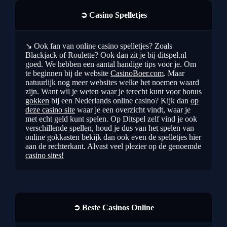
➲ Casino Spelletjes
↘ Ook fan van online casino spelletjes? Zoals
Blackjack of Roulette? Ook dan zit je bij ditspel.nl
goed. We hebben een aantal handige tips voor je. Om
te beginnen bij de website
CasinoBoer.com
. Maar
natuurlijk nog meer websites welke het noemen waard
zijn. Want wil je weten waar je terecht kunt voor
bonus
gokken
bij een Nederlands online casino? Kijk dan
op
deze casino site
waar je een overzicht vindt, waar je
met echt geld kunt spelen. Op Ditspel zelf vind je ook
verschillende spellen, houd je dus van het spelen van
online gokkasten bekijk dan ook even de spelletjes hier
aan de rechterkant. Alvast veel plezier op de genoemde
casino sites!
➲ Beste Casinos Online