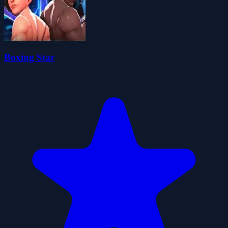
Boxing Star