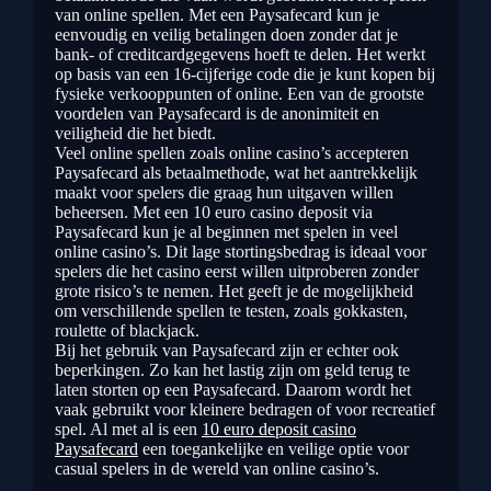
van online spellen. Met een Paysafecard kun je
eenvoudig en veilig betalingen doen zonder dat je
bank- of creditcardgegevens hoeft te delen. Het werkt
op basis van een 16-cijferige code die je kunt kopen bij
fysieke verkooppunten of online. Een van de grootste
voordelen van Paysafecard is de anonimiteit en
veiligheid die het biedt.
Veel online spellen zoals online casino’s accepteren
Paysafecard als betaalmethode, wat het aantrekkelijk
maakt voor spelers die graag hun uitgaven willen
beheersen. Met een 10 euro casino deposit via
Paysafecard kun je al beginnen met spelen in veel
online casino’s. Dit lage stortingsbedrag is ideaal voor
spelers die het casino eerst willen uitproberen zonder
grote risico’s te nemen. Het geeft je de mogelijkheid
om verschillende spellen te testen, zoals gokkasten,
roulette of blackjack.
Bij het gebruik van Paysafecard zijn er echter ook
beperkingen. Zo kan het lastig zijn om geld terug te
laten storten op een Paysafecard. Daarom wordt het
vaak gebruikt voor kleinere bedragen of voor recreatief
spel. Al met al is een
10 euro deposit casino
Paysafecard
een toegankelijke en veilige optie voor
casual spelers in de wereld van online casino’s.