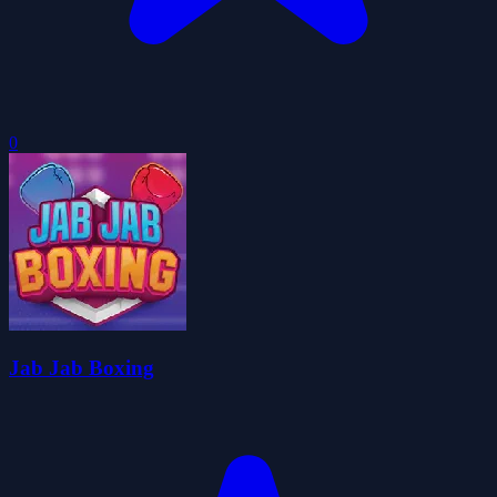
0
Jab Jab Boxing