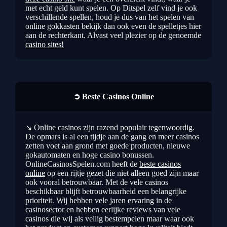
met echt geld kunt spelen. Op Ditspel zelf vind je ook
verschillende spellen, houd je dus van het spelen van
online gokkasten bekijk dan ook even de spelletjes hier
aan de rechterkant. Alvast veel plezier op de genoemde
casino sites!
➲ Beste Casinos Online
↘ Online casinos zijn razend populair tegenwoordig.
De opmars is al een tijdje aan de gang en meer casinos
zetten voet aan grond met goede producten, nieuwe
gokautomaten en hoge casino bonussen.
OnlineCasinosSpelen.com heeft de
beste casinos
online
op een rijtje gezet die niet alleen goed zijn maar
ook vooral betrouwbaar. Met de vele casinos
beschikbaar blijft betrouwbaarheid een belangrijke
prioriteit. Wij hebben vele jaren ervaring in de
casinosector en hebben eerlijke reviews van vele
casinos die wij als veilig bestempelen maar waar ook