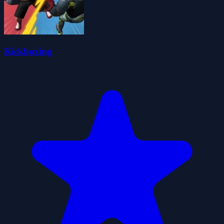
Kickboxing