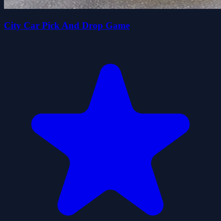
City Car Pick And Drop Game