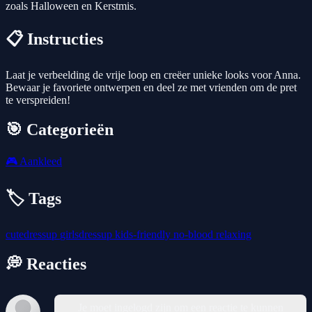
zoals Halloween en Kerstmis.
📋 Instructies
Laat je verbeelding de vrije loop en creëer unieke looks voor Anna.
Bewaar je favoriete ontwerpen en deel ze met vrienden om de pret
te verspreiden!
🎯 Categorieën
🎮
Aankleed
🏷️ Tags
cutedressup
girlsdressup
kids-friendly
no-blood
relaxing
💭 Reacties
Je moet ingelogd zijn om een reactie te kunnen