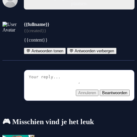
plaatsen.
{{fullname}}
{{created}}
{{content}}
💬 Antwoorden tonen
💬 Antwoorden verbergen
Annuleren
Beantwoorden
🎮 Misschien vind je het leuk