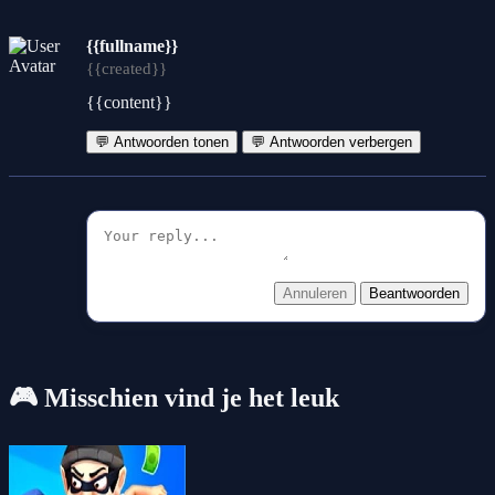
{{fullname}}
{{created}}
{{content}}
💬 Antwoorden tonen
💬 Antwoorden verbergen
Annuleren
Beantwoorden
🎮 Misschien vind je het leuk