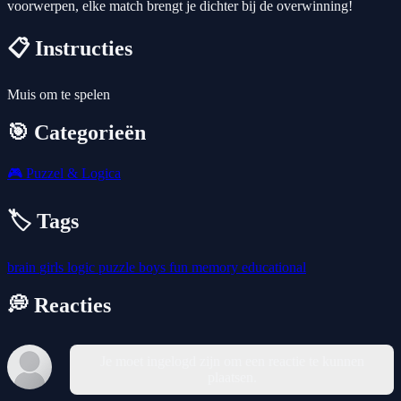
voorwerpen, elke match brengt je dichter bij de overwinning!
📋 Instructies
Muis om te spelen
🎯 Categorieën
🎮
Puzzel & Logica
🏷️ Tags
brain
girls
logic
puzzle
boys
fun
memory
educational
💭 Reacties
Je moet ingelogd zijn om een reactie te kunnen
plaatsen.